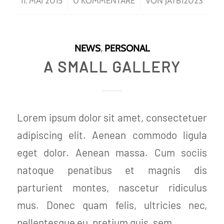
/
/
11. MAI 2015
0 KOMMENTARE
VON
JATB12023
NEWS
,
PERSONAL
A SMALL GALLERY
Lorem ipsum dolor sit amet, consectetuer
adipiscing elit. Aenean commodo ligula
eget dolor. Aenean massa. Cum sociis
natoque penatibus et magnis dis
parturient montes, nascetur ridiculus
mus. Donec quam felis, ultricies nec,
pellentesque eu, pretium quis, sem.